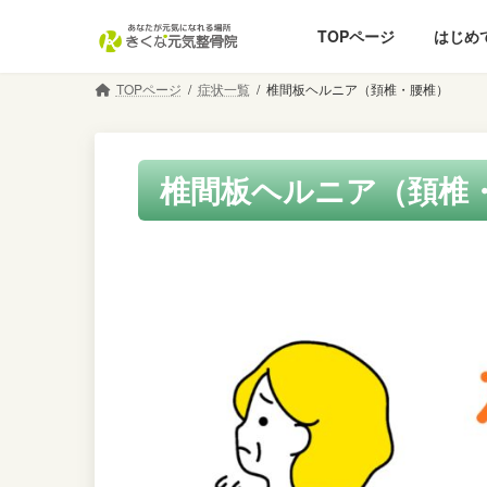
コ
ナ
TOPページ
はじめ
ン
ビ
テ
ゲ
ン
ー
TOPページ
症状一覧
椎間板ヘルニア（頚椎・腰椎）
ツ
シ
へ
ョ
ス
ン
椎間板ヘルニア（頚椎
キ
に
ッ
移
プ
動