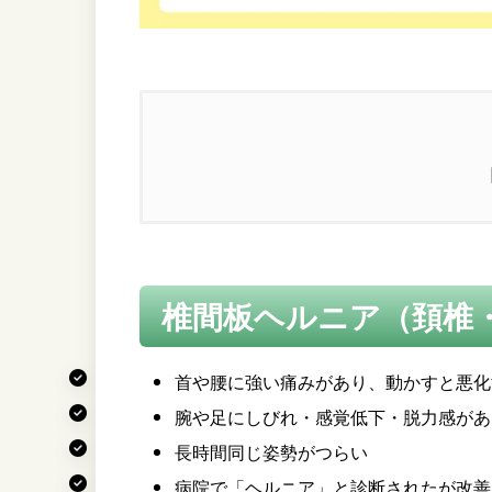
1.
椎間板ヘルニア（頚椎・腰椎）
2.
椎間板ヘルニア（頚椎・腰椎）
椎間板ヘルニア（頚椎
3.
椎間板ヘルニアの原因とメカニ
4.
改善しない・悪化する理由
首や腰に強い痛みがあり、動かすと悪化
腕や足にしびれ・感覚低下・脱力感があ
5.
当院の治療内容
長時間同じ姿勢がつらい
病院で「ヘルニア」と診断されたが改善
6.
よくある質問 Q&A