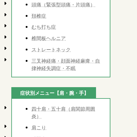
頭痛（緊張型頭痛・片頭痛）
頚椎症
むち打ち症
椎間板ヘルニア
ストレートネック
三叉神経痛・顔面神経麻痺・自
律神経失調症・不眠
症状別メニュー【肩・腕・手】
四十肩・五十肩（肩関節周囲
炎）
肩こり