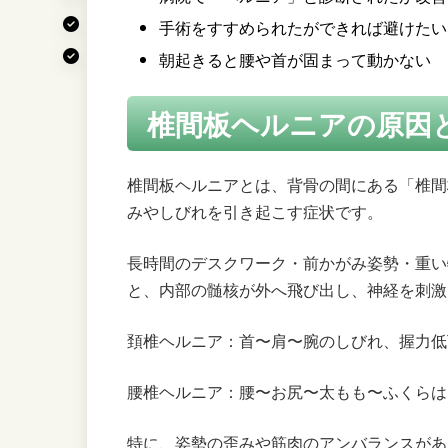
手術をすすめられたができれば避けたい
7.
メッセージ｜健康こそ最大の資
朝起きると腰や首が固まって動かない
8.
交通事故治療にも対応していま
椎間板ヘルニアの原因
9.
安心の初回限定施術
椎間板ヘルニアとは、背骨の間にある「椎間
みやしびれを引き起こす症状です。
長時間のデスクワーク・前かがみ姿勢・重い
と、内部の髄核が外へ飛び出し、神経を刺激
頚椎ヘルニア：首〜肩〜腕のしびれ、握力低
腰椎ヘルニア：腰〜お尻〜太もも〜ふくらは
特に、姿勢の歪みや筋肉のアンバランスがあ