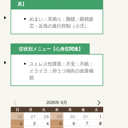
系】
めまい・耳鳴り・難聴・眼精疲
労・近視の進行抑制（小児）
症状別メニュー【心身症関連】
ストレス性障害・不安・不眠・
イライラ・抑うつ傾向の改善補
助
2026年 8月
日
月
火
水
木
金
土
26
27
28
29
30
31
1
2
3
4
5
6
7
8