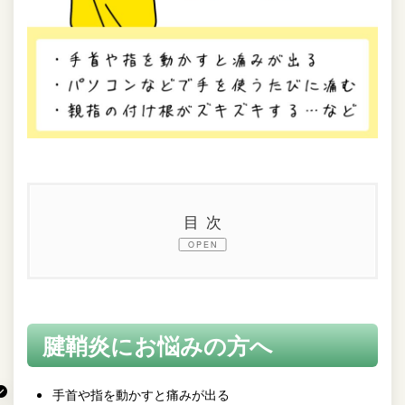
目次
OPEN
1.
腱鞘炎
2.
腱鞘炎にお悩みの方へ
腱鞘炎にお悩みの方へ
3.
腱鞘炎の原因とメカニズム
4.
改善しない・悪化する理由
手首や指を動かすと痛みが出る