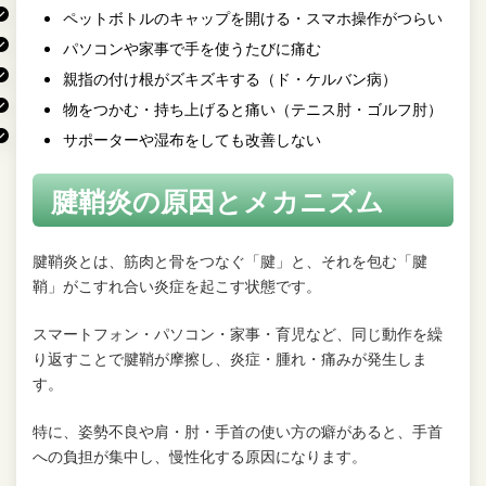
ペットボトルのキャップを開ける・スマホ操作がつらい
5.
当院の治療内容
パソコンや家事で手を使うたびに痛む
親指の付け根がズキズキする（ド・ケルバン病）
6.
よくある質問 Q&A
物をつかむ・持ち上げると痛い（テニス肘・ゴルフ肘）
7.
メッセージ｜健康こそ最大の資産
サポーターや湿布をしても改善しない
8.
交通事故治療にも対応しています
腱鞘炎の原因とメカニズム
9.
安心の初回限定施術
腱鞘炎とは、筋肉と骨をつなぐ「腱」と、それを包む「腱
鞘」がこすれ合い炎症を起こす状態です。
スマートフォン・パソコン・家事・育児など、同じ動作を繰
り返すことで腱鞘が摩擦し、炎症・腫れ・痛みが発生しま
す。
特に、姿勢不良や肩・肘・手首の使い方の癖があると、手首
への負担が集中し、慢性化する原因になります。