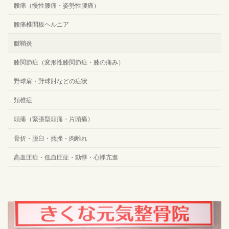
腰痛（慢性腰痛・姿勢性腰痛）
腰痛椎間板ヘルニア
腱鞘炎
膝関節症（変形性膝関節症・膝の痛み）
野球肩・野球肘などの症状
頚椎症
頭痛（緊張型頭痛・片頭痛）
骨折・脱臼・捻挫・肉離れ
高血圧症・低血圧症・動悸・心悸亢進