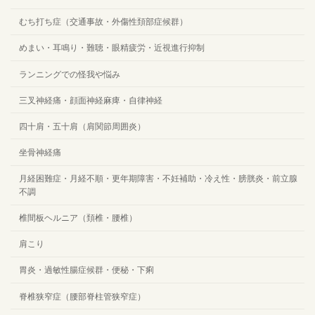
むち打ち症（交通事故・外傷性頚部症候群）
めまい・耳鳴り・難聴・眼精疲労・近視進行抑制
ランニングでの怪我や悩み
三叉神経痛・顔面神経麻痺・自律神経
四十肩・五十肩（肩関節周囲炎）
坐骨神経痛
月経困難症・月経不順・更年期障害・不妊補助・冷え性・膀胱炎・前立腺
不調
椎間板ヘルニア（頚椎・腰椎）
肩こり
胃炎・過敏性腸症候群・便秘・下痢
脊椎狭窄症（腰部脊柱管狭窄症）