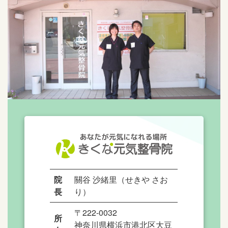
院
關谷 沙緒里（せきや さお
長
り）
〒222-0032
所
神奈川県横浜市港北区大豆