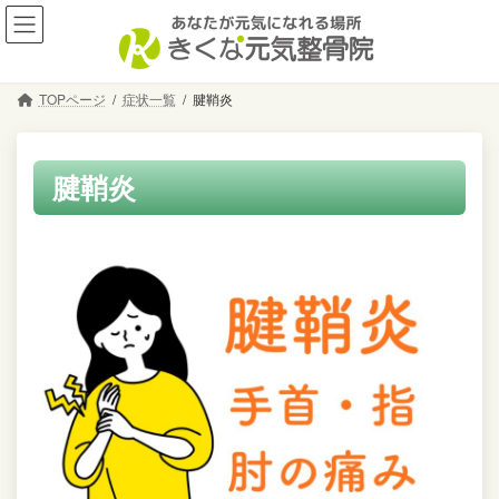
コ
ナ
ン
ビ
テ
ゲ
ン
ー
TOPページ
症状一覧
腱鞘炎
ツ
シ
へ
ョ
ス
ン
キ
に
腱鞘炎
ッ
移
プ
動