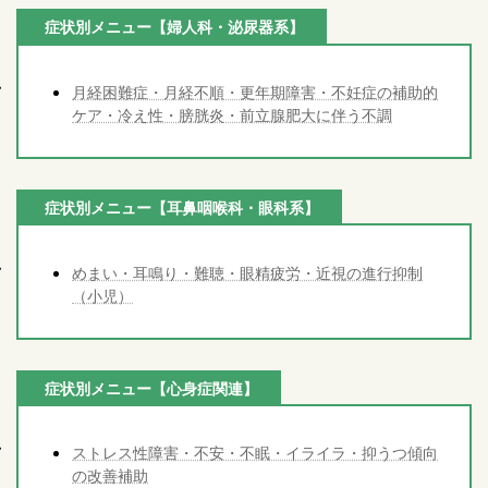
症状別メニュー【婦人科・泌尿器系】
月経困難症・月経不順・更年期障害・不妊症の補助的
ケア・冷え性・膀胱炎・前立腺肥大に伴う不調
症状別メニュー【耳鼻咽喉科・眼科系】
めまい・耳鳴り・難聴・眼精疲労・近視の進行抑制
（小児）
症状別メニュー【心身症関連】
ストレス性障害・不安・不眠・イライラ・抑うつ傾向
の改善補助