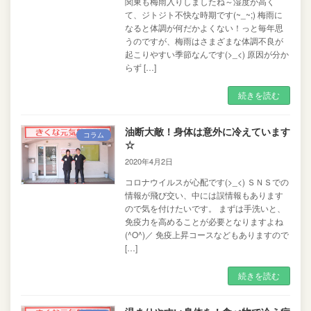
関東も梅雨入りしましたね～湿度が高く
て、ジトジト不快な時期です(~_~;) 梅雨に
なると体調が何だかよくない！っと毎年思
うのですが、梅雨はさまざまな体調不良が
起こりやすい季節なんです(>_<) 原因が分か
らず […]
続きを読む
油断大敵！身体は意外に冷えています
コラム
☆
2020年4月2日
コロナウイルスが心配です(>_<) ＳＮＳでの
情報が飛び交い、中には誤情報もあります
ので気を付けたいです。 まずは手洗いと、
免疫力を高めることが必要となりますよね
(^O^)／ 免疫上昇コースなどもありますので
[…]
続きを読む