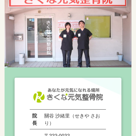
院
關谷 沙緒里（せきや さお
長
り）
〒222-0032