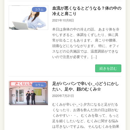
血流が悪くなるとどうなる？体の中の
コラム
冷えと肩こり
2021年10月8日
本日は身体の中の冷えの話。 あまり体を冷
やしすぎると、体調をくずしたり、体に異
常が出ることもあります。 肩こりや腰痛、
頭痛などにもつながります。 特に、オフィ
スなどの公共施設では、温度調節ができな
いので注意が必要です。 […]
続きを読む
足がパンパンで辛い(>_<)どうにかし
コラム
たい、足や、顔のむくみ☆
2020年7月21日
むくみが辛い(~_~;) 夕方になると足がだる
くなったり、お酒を飲んだ次の日は顔がむ
くみやすい・・。 むくみを取って、もっと
足を細くしたいなど、むくみに関する悩み
は尽きないですよね。 そんなむくみを効果