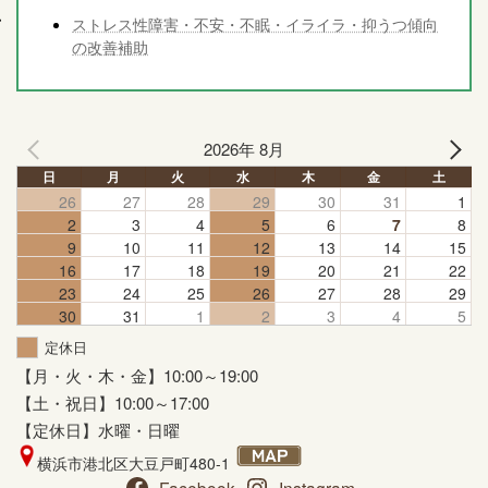
ストレス性障害・不安・不眠・イライラ・抑うつ傾向
の改善補助
2026年 8月
日
月
火
水
木
金
土
26
27
28
29
30
31
1
2
3
4
5
6
7
8
9
10
11
12
13
14
15
16
17
18
19
20
21
22
23
24
25
26
27
28
29
30
31
1
2
3
4
5
定休日
【月・火・木・金】10:00～19:00
【土・祝日】10:00～17:00
【定休日】水曜・日曜
横浜市港北区大豆戸町480-1