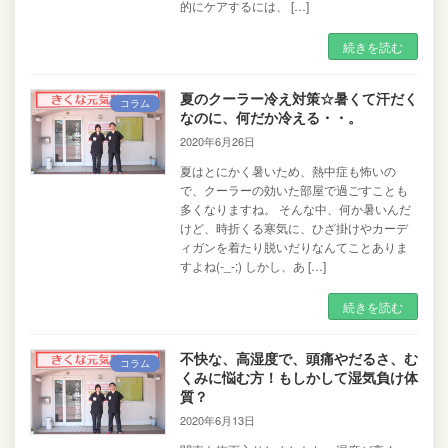
的にケアするには、 […]
続きを読む
夏のクーラー冷え対策☆暑くて汗だく
コラム
なのに、何だか冷える・・。
2020年6月26日
夏はとにかく暑いため、熱中症も怖いの
で、クーラーの効いた部屋で過ごすことも
多くなりますね。 そんな中、何か暑いんだ
けど、時折くる寒気に、ひざ掛けやカーデ
ィガンを着たり脱いだりなんてことありま
すよね(-_-;) しかし、あ […]
続きを読む
不快な、高湿度で、頭痛やだるさ、む
コラム
くみに悩む方！もしかして湿気負け体
質？
2020年6月13日