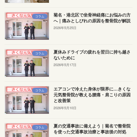
菊名・港北区で坐骨神経痛にお悩みの方
コラム
へ｜痛みとしびれの原因を整骨院が解説
2026年5月25日
夏休みドライブの疲れを翌日に持ち越さ
コラム
ないために
2026年5月17日
エアコンで冷えた身体が限界に…きくな
コラム
元気整骨院が教える腰痛・肩こりの原因
と改善策
2026年5月10日
夏の交通事故に備えよう｜菊名で整骨院
コラム
を使った交通事故治療と事故後の対処