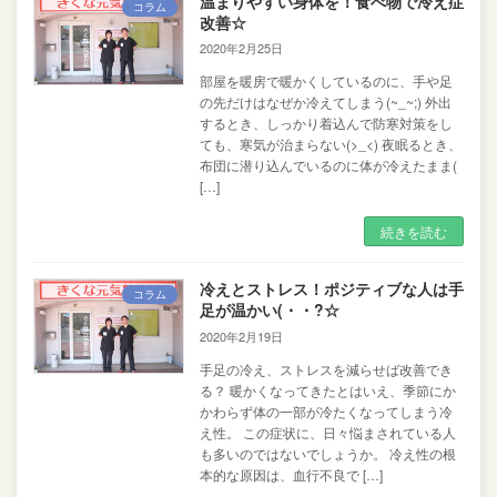
温まりやすい身体を！食べ物で冷え症
コラム
改善☆
2020年2月25日
部屋を暖房で暖かくしているのに、手や足
の先だけはなぜか冷えてしまう(~_~;) 外出
するとき、しっかり着込んで防寒対策をし
ても、寒気が治まらない(>_<) 夜眠るとき、
布団に潜り込んでいるのに体が冷えたまま(
[…]
続きを読む
冷えとストレス！ポジティブな人は手
コラム
足が温かい(・・?☆
2020年2月19日
手足の冷え、ストレスを減らせば改善でき
る？ 暖かくなってきたとはいえ、季節にか
かわらず体の一部が冷たくなってしまう冷
え性。 この症状に、日々悩まされている人
も多いのではないでしょうか。 冷え性の根
本的な原因は、血行不良で […]