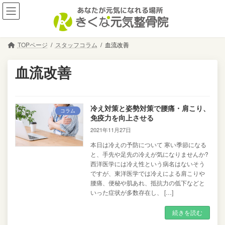
コ
ナ
ン
ビ
テ
ゲ
ン
ー
TOPページ
スタッフコラム
血流改善
ツ
シ
へ
ョ
血流改善
ス
ン
キ
に
ッ
移
プ
動
冷え対策と姿勢対策で腰痛・肩こり、
コラム
免疫力を向上させる
2021年11月27日
本日は冷えの予防について 寒い季節になる
と、手先や足先の冷えが気になりませんか?
西洋医学には冷え性という病名はないそう
ですが、東洋医学では冷えによる肩こりや
腰痛、便秘や肌あれ、抵抗力の低下などと
いった症状が多数存在し、 […]
続きを読む