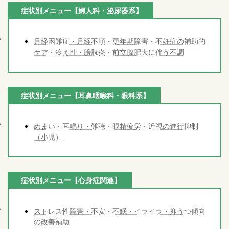
症状別メニュー【婦人科・泌尿器系】
月経困難症・月経不順・更年期障害・不妊症の補助的
ケア・冷え性・膀胱炎・前立腺肥大に伴う不調
症状別メニュー【耳鼻咽喉科・眼科系】
めまい・耳鳴り・難聴・眼精疲労・近視の進行抑制
（小児）
症状別メニュー【心身症関連】
ストレス性障害・不安・不眠・イライラ・抑うつ傾向
の改善補助