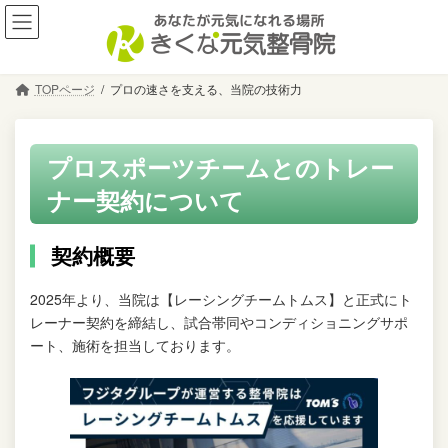
コ
ナ
ン
ビ
テ
ゲ
ン
ー
TOPページ
プロの速さを支える、当院の技術力
ツ
シ
へ
ョ
ス
ン
キ
に
プロスポーツチームとのトレー
ッ
移
ナー契約について
プ
動
契約概要
2025年より、当院は【レーシングチームトムス】と正式にト
レーナー契約を締結し、試合帯同やコンディショニングサポ
ート、施術を担当しております。